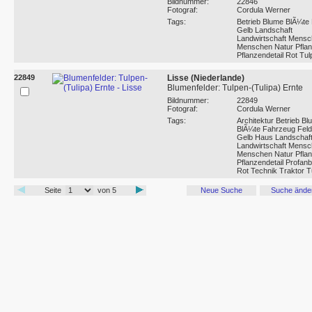
Bildnummer:
22846
Fotograf:
Cordula Werner
Tags:
Betrieb Blume BlÃ¼te 
Gelb Landschaft
Landwirtschaft Mensc
Menschen Natur Pfla
Pflanzendetail Rot Tul
22849
Lisse (Niederlande)
Blumenfelder: Tulpen-(Tulipa) Ernte
Bildnummer:
22849
Fotograf:
Cordula Werner
Tags:
Architektur Betrieb B
BlÃ¼te Fahrzeug Feld
Gelb Haus Landschaf
Landwirtschaft Mensc
Menschen Natur Pfla
Pflanzendetail Profan
Rot Technik Traktor T
Seite
von 5
Neue Suche
Suche ände