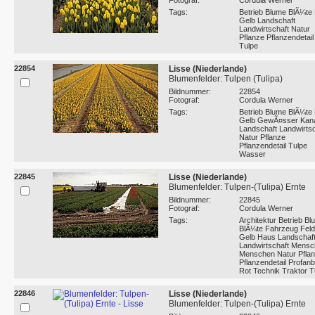
Fotograf:
Cordula Werner
Tags:
Betrieb Blume BlÃ¼te 
Gelb Landschaft
Landwirtschaft Natur
Pflanze Pflanzendetail
Tulpe
22854
Lisse (Niederlande)
Blumenfelder: Tulpen (Tulipa)
Bildnummer:
22854
Fotograf:
Cordula Werner
Tags:
Betrieb Blume BlÃ¼te 
Gelb GewÃ¤sser Kan
Landschaft Landwirtsc
Natur Pflanze
Pflanzendetail Tulpe
Wasser
22845
Lisse (Niederlande)
Blumenfelder: Tulpen-(Tulipa) Ernte
Bildnummer:
22845
Fotograf:
Cordula Werner
Tags:
Architektur Betrieb B
BlÃ¼te Fahrzeug Feld
Gelb Haus Landschaf
Landwirtschaft Mensc
Menschen Natur Pfla
Pflanzendetail Profan
Rot Technik Traktor T
22846
Lisse (Niederlande)
Blumenfelder: Tulpen-(Tulipa) Ernte