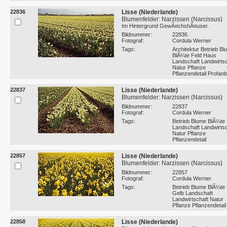
22836
Lisse (Niederlande)
Blumenfelder: Narzissen (Narcissus)
Im Hintergrund GewÃ¤chshÃ¤user.
Bildnummer:
22836
Fotograf:
Cordula Werner
Tags:
Architektur Betrieb B
BlÃ¼te Feld Haus
Landschaft Landwirtsc
Natur Pflanze
Pflanzendetail Profan
22837
Lisse (Niederlande)
Blumenfelder: Narzissen (Narcissus)
Bildnummer:
22837
Fotograf:
Cordula Werner
Tags:
Betrieb Blume BlÃ¼te 
Landschaft Landwirtsc
Natur Pflanze
Pflanzendetail
22857
Lisse (Niederlande)
Blumenfelder: Narzissen (Narcissus)
Bildnummer:
22857
Fotograf:
Cordula Werner
Tags:
Betrieb Blume BlÃ¼te 
Gelb Landschaft
Landwirtschaft Natur
Pflanze Pflanzendetail
22858
Lisse (Niederlande)