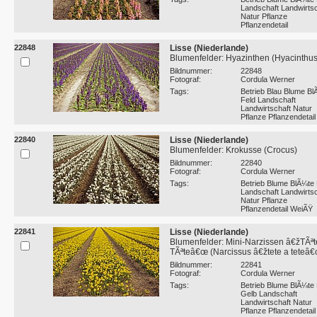
Landschaft Landwirtsc
Natur Pflanze
Pflanzendetail
22848
Lisse (Niederlande)
Blumenfelder: Hyazinthen (Hyacinthus
Bildnummer:
22848
Fotograf:
Cordula Werner
Tags:
Betrieb Blau Blume Bl
Feld Landschaft
Landwirtschaft Natur
Pflanze Pflanzendetail
22840
Lisse (Niederlande)
Blumenfelder: Krokusse (Crocus)
Bildnummer:
22840
Fotograf:
Cordula Werner
Tags:
Betrieb Blume BlÃ¼te 
Landschaft Landwirtsc
Natur Pflanze
Pflanzendetail WeiÃŸ
22841
Lisse (Niederlande)
Blumenfelder: Mini-Narzissen â€žTÃªt
TÃªteâ€œ (Narcissus â€žtete a teteâ
Bildnummer:
22841
Fotograf:
Cordula Werner
Tags:
Betrieb Blume BlÃ¼te 
Gelb Landschaft
Landwirtschaft Natur
Pflanze Pflanzendetail