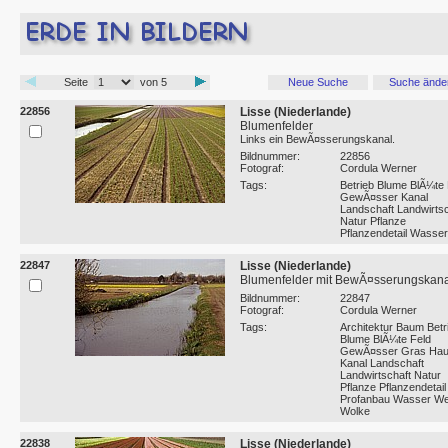
Seite
von 5
Neue Suche
Suche ände
22856
Lisse (Niederlande)
Blumenfelder
Links ein BewÃ¤sserungskanal.
Bildnummer:
22856
Fotograf:
Cordula Werner
Tags:
Betrieb Blume BlÃ¼te 
GewÃ¤sser Kanal
Landschaft Landwirtsc
Natur Pflanze
Pflanzendetail Wasser
22847
Lisse (Niederlande)
Blumenfelder mit BewÃ¤sserungskana
Bildnummer:
22847
Fotograf:
Cordula Werner
Tags:
Architektur Baum Betr
Blume BlÃ¼te Feld
GewÃ¤sser Gras Ha
Kanal Landschaft
Landwirtschaft Natur
Pflanze Pflanzendetail
Profanbau Wasser We
Wolke
22838
Lisse (Niederlande)