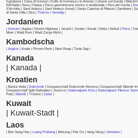
Gardasee
|
Giara di Gesturi
|
Golfo di Gonnesa
|
Is Arenas
|
Limone sul Garda
|
MalcÃ©
NÃ©bida
|
Nora
|
Padua
|
Parco geominerario storico e ambientale
|
Riva del Garda
|
Ro
S'Archittu
|
Sant' Antioco
|
Sant' Antioco (Insel)
|
Santa Caterina di Pittinuri
|
Sardinien
|
St
di Santa Gilla
|
Stra
|
Tharros
|
Venedig
|
Jordanien
|
Amman
|
Aqaba
|
Desert Highway
|
Jerash
|
Jordan
|
Kerak
|
Nebo
|
Nefud
|
Petra
|
Tot
Meer
|
Wadi Rum
|
Wadi Zarqa Ma'in
|
Kambodscha
|
Angkor
|
Kratie
|
Phnom Penh
|
Siem Reap
|
Tonle Sap
|
Kanada
|
Kanada
|
Kroatien
|
Baska Voda
|
Dubrovnik
|
Gespanschaft Dubrovnik-Neretva
|
Gespanschaft Sibenik-Kn
Gespanschaft Split-Dalmatien
|
Jezerce
|
Nationalpark Krka
|
Nationalpark Plitvicer Seen
Pula
|
Sibenik
|
Trsteno
|
Zadar
|
Kuwait
|
Kuwait-Stadt
|
Laos
|
Ban Sang Hay
|
Luang Prabang
|
Mekong
|
Pak Ou
|
Vang Vieng
|
Vientiane
|