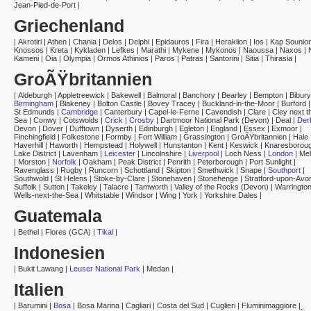
Jean-Pied-de-Port
|
Griechenland
|
Akrotiri
|
Athen
|
Chania
|
Delos
|
Delphi
|
Epidauros
|
Fira
|
Heraklion
|
Ios
|
Kap Sounio
Knossos
|
Kreta
|
Kykladen
|
Lefkes
|
Marathi
|
Mykene
|
Mykonos
|
Naoussa
|
Naxos
|
Kameni
|
Oia
|
Olympia
|
Ormos Athinios
|
Paros
|
Patras
|
Santorini
|
Sitia
|
Thirasia
|
GroÃŸbritannien
|
Aldeburgh
|
Appletreewick
|
Bakewell
|
Balmoral
|
Banchory
|
Bearley
|
Bempton
|
Bibury
Birmingham
|
Blakeney
|
Bolton Castle
|
Bovey Tracey
|
Buckland-in-the-Moor
|
Burford
St Edmunds
|
Cambridge
|
Canterbury
|
Capel-le-Ferne
|
Cavendish
|
Clare
|
Cley next t
Sea
|
Conwy
|
Cotswolds
|
Crick
|
Crosby
|
Dartmoor National Park (Devon)
|
Deal
|
Der
Devon
|
Dover
|
Dufftown
|
Dyserth
|
Edinburgh
|
Egleton
|
England
|
Essex
|
Exmoor
|
Finchingfield
|
Folkestone
|
Formby
|
Fort William
|
Grassington
|
GroÃŸbritannien
|
Hale
Haverhill
|
Haworth
|
Hempstead
|
Holywell
|
Hunstanton
|
Kent
|
Keswick
|
Knaresborou
Lake District
|
Lavenham
|
Leicester
|
Lincolnshire
|
Liverpool
|
Loch Ness
|
London
|
Mel
|
Morston
|
Norfolk
|
Oakham
|
Peak District
|
Penrith
|
Peterborough
|
Port Sunlight
|
Ravenglass
|
Rugby
|
Runcorn
|
Schottland
|
Skipton
|
Smethwick
|
Snape
|
Southport
|
Southwold
|
St Helens
|
Stoke-by-Clare
|
Stonehaven
|
Stonehenge
|
Stratford-upon-Avo
Suffolk
|
Sutton
|
Takeley
|
Talacre
|
Tamworth
|
Valley of the Rocks (Devon)
|
Warringto
Wells-next-the-Sea
|
Whitstable
|
Windsor
|
Wing
|
York
|
Yorkshire Dales
|
Guatemala
|
Bethel
|
Flores (GCA)
|
Tikal
|
Indonesien
|
Bukit Lawang
|
Leuser National Park
|
Medan
|
Italien
|
Barumini
|
Bosa
|
Bosa Marina
|
Cagliari
|
Costa del Sud
|
Cuglieri
|
Fluminimaggiore
|