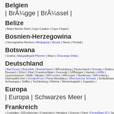
Belgien
|
BrÃ¼gge
|
BrÃ¼ssel
|
Belize
|
Belize Barrier Reef
|
Caye Caulker
|
Caye Chapel
|
Bosnien-Herzegowina
|
Herzegowina-Neretva
|
Medjugorje
|
Mostar
|
Neum
|
Pocitelj
|
Botswana
|
Gweta
|
Makgadikgadi-Pfannen
|
Maun
|
Okavango-Delta
|
Deutschland
|
Bad Essen
|
Braunfels
|
Bremerhaven
|
BÃ¼ckeburg
|
Deutschland
|
Dresden
|
Duders
Eisenach
|
Erfurt
|
Ettal
|
Frankfurt/Main
|
Gesmold
|
GÃ¶ttingen
|
Hameln
|
KÃ¶ln
|
Lautzenhausen
|
Melle
|
Minden
|
MÃ¼nchen
|
MÃ¼nster
|
Norderney
|
NÃ¼rnberg
|
Obertaufkirchen
|
OsnabrÃ¼ck
|
Porta Westfalica
|
SÃ¤chsische Schweiz
|
Schledehau
Schwangau
|
Seiffen
|
Tecklenburg
|
Weimar
|
Westerkappeln
|
Zugspitze
|
Europa
|
Europa
|
Schwarzes Meer
|
Frankreich
|
Coquelles
|
DÃ¼nkirchen
|
Frankreich
|
Hendaye
|
Orisson
|
Paris
|
PyrenÃ¤en (F)
|
Sa