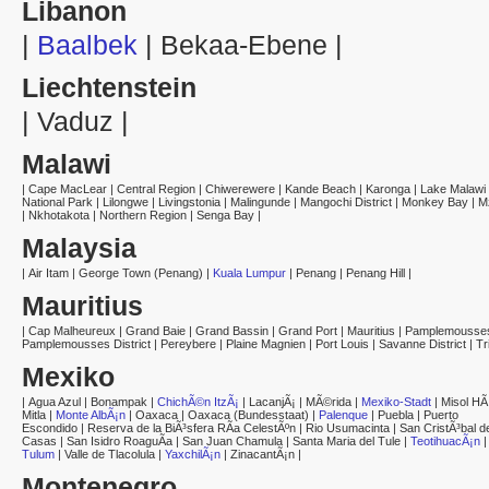
Libanon
|
Baalbek
|
Bekaa-Ebene
|
Liechtenstein
|
Vaduz
|
Malawi
|
Cape MacLear
|
Central Region
|
Chiwerewere
|
Kande Beach
|
Karonga
|
Lake Malawi
National Park
|
Lilongwe
|
Livingstonia
|
Malingunde
|
Mangochi District
|
Monkey Bay
|
M
|
Nkhotakota
|
Northern Region
|
Senga Bay
|
Malaysia
|
Air Itam
|
George Town (Penang)
|
Kuala Lumpur
|
Penang
|
Penang Hill
|
Mauritius
|
Cap Malheureux
|
Grand Baie
|
Grand Bassin
|
Grand Port
|
Mauritius
|
Pamplemousse
Pamplemousses District
|
Pereybere
|
Plaine Magnien
|
Port Louis
|
Savanne District
|
Tr
Mexiko
|
Agua Azul
|
Bonampak
|
ChichÃ©n ItzÃ¡
|
LacanjÃ¡
|
MÃ©rida
|
Mexiko-Stadt
|
Misol HÃ
Mitla
|
Monte AlbÃ¡n
|
Oaxaca
|
Oaxaca (Bundesstaat)
|
Palenque
|
Puebla
|
Puerto
Escondido
|
Reserva de la BiÃ³sfera RÃ­a CelestÃºn
|
Rio Usumacinta
|
San CristÃ³bal d
Casas
|
San Isidro RoaguÃ­a
|
San Juan Chamula
|
Santa Maria del Tule
|
TeotihuacÃ¡n
|
Tulum
|
Valle de Tlacolula
|
YaxchilÃ¡n
|
ZinacantÃ¡n
|
Montenegro