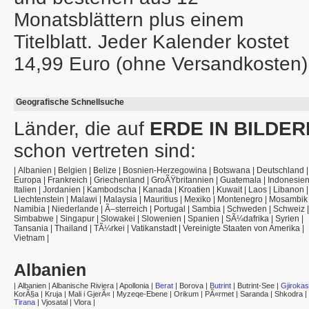
Monatsblättern plus einem
Titelblatt. Jeder Kalender kostet
14,99 Euro (ohne Versandkosten)
Geografische Schnellsuche
Länder, die auf
ERDE IN BILDER
schon vertreten sind:
|
Albanien
|
Belgien
|
Belize
|
Bosnien-Herzegowina
|
Botswana
|
Deutschland
|
Europa
|
Frankreich
|
Griechenland
|
GroÃŸbritannien
|
Guatemala
|
Indonesie
Italien
|
Jordanien
|
Kambodscha
|
Kanada
|
Kroatien
|
Kuwait
|
Laos
|
Libanon
|
Liechtenstein
|
Malawi
|
Malaysia
|
Mauritius
|
Mexiko
|
Montenegro
|
Mosambik
Namibia
|
Niederlande
|
Ã–sterreich
|
Portugal
|
Sambia
|
Schweden
|
Schweiz
|
Simbabwe
|
Singapur
|
Slowakei
|
Slowenien
|
Spanien
|
SÃ¼dafrika
|
Syrien
|
Tansania
|
Thailand
|
TÃ¼rkei
|
Vatikanstadt
|
Vereinigte Staaten von Amerika
|
Vietnam
|
Albanien
|
Albanien
|
Albanische Riviera
|
Apollonia
|
Berat
|
Borova
|
Butrint
|
Butrint-See
|
Gjirokas
KorÃ§a
|
Kruja
|
Mali i GjerÃ«
|
Myzeqe-Ebene
|
Orikum
|
PÃ«rmet
|
Saranda
|
Shkodra
|
Tirana
|
Vjosatal
|
Vlora
|