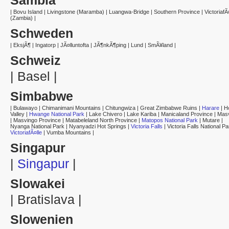
|
Bovu Island
|
Livingstone (Maramba)
|
Luangwa-Bridge
|
Southern Province
|
VictoriafÃ
(Zambia)
|
Schweden
|
EksjÃ¶
|
Ingatorp
|
JÃ¤lluntofta
|
JÃ¶nkÃ¶ping
|
Lund
|
SmÃ¥land
|
Schweiz
|
Basel
|
Simbabwe
|
Bulawayo
|
Chimanimani Mountains
|
Chitungwiza
|
Great Zimbabwe Ruins
|
Harare
|
H
Valley
|
Hwange National Park
|
Lake Chivero
|
Lake Kariba
|
Manicaland Province
|
Mas
|
Masvingo Province
|
Matabeleland North Province
|
Matopos National Park
|
Mutare
|
Nyanga National Park
|
Nyanyadzi Hot Springs
|
Victoria Falls
|
Victoria Falls National Pa
VictoriafÃ¤lle
|
Vumba Mountains
|
Singapur
|
Singapur
|
Slowakei
|
Bratislava
|
Slowenien