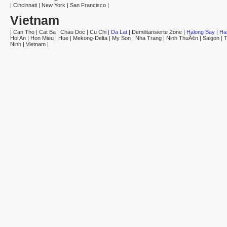
|
Cincinnati
|
New York
|
San Francisco
|
Vietnam
|
Can Tho
|
Cat Ba
|
Chau Doc
|
Cu Chi
|
Da Lat
|
Demilitarisierte Zone
|
Halong Bay
|
Ha
Hoi An
|
Hon Mieu
|
Hue
|
Mekong-Delta
|
My Son
|
Nha Trang
|
Ninh ThuÃ¢n
|
Saigon
|
T
Ninh
|
Vietnam
|