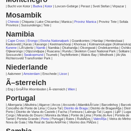
|
Bucht von Kotor
|
Budva
|
Kotor
|
Lovcen-Gebirge
|
Perast
|
Sveti Stefan
|
Virpazar
|
Mosambik
|
Chimoio
|
Chiqueia
|
Lake Chicamba
|
Manica
|
Provinz Manica
|
Provinz Tete
|
Sofala
Province
|
Sussundenga
|
Tete
|
Namibia
|
Cape Cross
|
Erongo
|
Etosha Nationalpark
|
Goanikontes
|
Hardap
|
Hentiesbaai
|
Kaokoveld
|
Karas
|
Kavango
|
Keetmanshoop
|
Khorixas
|
Kolmannskuppe (Kolmanskop
Kunene
|
LÃ¼deritz
|
Namib
|
Namibia
|
Okahandja
|
Okongwati
|
Ondekaremba
|
Oshiko
Otjiwarongo
|
Otjozondjupa
|
Ruacana
|
Rundu
|
Skeleton Coast National Park
|
Solitaire
Sossusvlei
|
Swakopmund
|
Tsumeb
|
Twyfelfontein
|
Walvis Bay
|
Windhoek
|
|Ai-|Ais
Richtersveld Transfrontier Park
|
Niederlande
|
Aalsmeer
|
Amsterdam
|
Enschede
|
Lisse
|
Ã–sterreich
|
Eng
|
GroÃŸer Ahornboden
|
Ã–sterreich
|
Wien
|
Portugal
|
Albergaria
|
Albufeira
|
Algarve
|
Arcos
|
Arcozelo
|
AtlantikkÃ¼ste
|
Barcelinhos
|
Barcel
Concelho de Ponte de Lima
|
Coura-Tal
|
Distrito de Braga
|
Distrito de BraganÃ§a
|
Distr
Porto
|
Distrito de Viana do Castelo
|
Facha
|
Fontoura
|
Labruja-Tal
|
Lagos
|
LijÃ³
|
Luga
Corgo
|
Miranda do Douro
|
Moreira da Maia
|
Ponte de Lima
|
Ponte do Ave
|
Portela de
Tamel
|
Portela Grande
|
Porto
|
Portugal
|
Rates
|
RubiÃ£es
|
ValenÃ§a
|
Vieira do Minho
Nova de Gaia
|
Vila Real de Santo AntÃ³nio
|
Vitorino dos PiÃ£es
|
Sambia