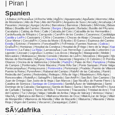
|
Piran
|
Spanien
|
A Balsa
|
A PicaraÃ±a
|
A Rocha Vella
|
AgÃ©s
|
Aguapesada
|
AguÃ­ada
|
Akerreta
|
Alba
de Mostelares
|
Alto de Poio
|
Alto del PerdÃ³n
|
Angueira de Suso
|
Arcade
|
Arcahueja
|
Pasantes
|
Astorga
|
Ayegui
|
Azofra
|
Barcelona
|
Barreiras
|
Belorado
|
BÃ©rtola
|
Bidue
Bilbao
|
Boadilla del Camino
|
Boente
|
Burgos
|
Burguete
|
Burlada
|
Bustillo del PÃ¡ramo
Cacabelos
|
Caldas de Reis
|
Calle
|
Calzada del Coto
|
Calzadilla de los Hermanillos
|
CardeÃ±uela de RÃ­opico
|
Carracedo
|
CarriÃ³n de los Condes
|
Casanova
|
Castildelg
Castilla y LeÃ³n
|
Castrojeriz
|
CÃ©e
|
Cesantes
|
Chozas de Abajo
|
Cirauqui
|
CirueÃ±a
Cizur Menor
|
CorcubiÃ³n
|
Costa da Morte
|
El Acebo
|
El Ganso
|
Espinosa del Camino
Estella
|
Ezkirotz
|
Finisterre
|
FoncebadÃ³n
|
FrÃ³mista
|
Fuentes Nuevas
|
Galicia
|
GraÃ±Ã³n
|
Hontanas
|
Hospital da Condesa
|
Hospital de Ã“rbigo
|
Itero de la Vega
|
Kap
Finisterre
|
La Faba
|
La Rioja
|
LarrasoaÃ±a
|
Las HerrerÃ­as
|
Lavacolla
|
Leboreiro
|
Le
Ligonde
|
Linzoain
|
LogroÃ±o
|
Lomba
|
Los Arcos
|
ManjarÃ­n
|
Matagrande
|
Melide
|
Mercadoiro
|
Molinaseca
|
Monte Cornedo
|
Montes de LeÃ³n
|
Moratinos
|
Morgade
|
Mo
Murias de Rechivaldo
|
NÃ¡jera
|
Navarra
|
Navarrete
|
Negreira
|
O Cebreiro
|
O PorriÃ
Obanos
|
Oncina de la Valdoncina
|
Orbenlle
|
PadrÃ³n
|
Palas de Rei
|
Pamplona
|
Pobla
de Campos
|
Ponferrada
|
Ponte Maceira
|
Ponte RÃ­o Sar
|
Ponte Sampaio
|
Ponte Valga
PontecampaÃ±a
|
Pontecesures
|
Pontevedra
|
Portomarin
|
Pradela
|
Puente de Villaren
Puente la Reina
|
PyrenÃ¤en
|
Rabanal del Camino
|
RabÃ© de las Calzadas
|
Ramil
|
Redecilla del Camino
|
Redondela
|
Reliegos
|
RÃ­a de Vigo
|
Ribadelouro
|
RÃ­o Agra
|
Roncesvalles
|
RuitelÃ¡n
|
SahagÃºn
|
Salceda
|
San AntÃ³n
|
San Bol
|
San Caetano
|
Sa
Juan de Ortega
|
San Justo de la Vega
|
San Marcos
|
San NicolÃ¡s de Puente Fitero
|
S
Catalina de Somoza
|
Santiago de Compostela
|
SantibÃ¡Ã±ez de Valdeiglesias
|
Santo
Domingo de la Calzada
|
Saragossa
|
Sarela do Baixo
|
Sarria
|
Sierra del PerdÃ³n
|
Susa
de Carballo
|
Tardajos
|
Torres del RÃ­o
|
Trasmonte
|
Triacastela
|
Trinidad de Arre
|
Tro
del Camino
|
Tui
|
Uterga
|
Valga
|
Valtuille de Arriba
|
Vega de Valcare
|
Ventosa
|
Viana
|
VilachÃ¡
|
Villafranca del Bierzo
|
Villafranca Montes de Oca
|
VillalcÃ¡zar de Sirga
|
Villa
de MonjardÃ­n
|
Villamoros de Mansilla
|
Villar de Mazarife
|
Villatuerta
|
Villavante
|
Viloria
Rioja
|
Virgen del Camino
|
Viscarret
|
Zaraquiegui
|
Zubiri
|
SÃ¼dafrika