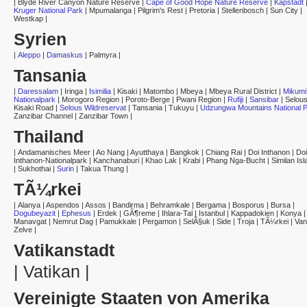
|
Blyde River Canyon Nature Reserve
|
Cape of Good Hope Nature Reserve
|
Kapstadt
Kruger National Park
|
Mpumalanga
|
Pilgrim's Rest
|
Pretoria
|
Stellenbosch
|
Sun City
|
Westkap
|
Syrien
|
Aleppo
|
Damaskus
|
Palmyra
|
Tansania
|
Daressalam
|
Iringa
|
Isimilia
|
Kisaki
|
Matombo
|
Mbeya
|
Mbeya Rural District
|
Mikumi
Nationalpark
|
Morogoro Region
|
Poroto-Berge
|
Pwani Region
|
Rufiji
|
Sansibar
|
Selou
Kisaki Road
|
Selous Wildreservat
|
Tansania
|
Tukuyu
|
Udzungwa Mountains National 
Zanzibar Channel
|
Zanzibar Town
|
Thailand
|
Andamanisches Meer
|
Ao Nang
|
Ayutthaya
|
Bangkok
|
Chiang Rai
|
Doi Inthanon
|
Doi
Inthanon-Nationalpark
|
Kanchanaburi
|
Khao Lak
|
Krabi
|
Phang Nga-Bucht
|
Similan Is
|
Sukhothai
|
Surin
|
Takua Thung
|
TÃ¼rkei
|
Alanya
|
Aspendos
|
Assos
|
Bandirma
|
Behramkale
|
Bergama
|
Bosporus
|
Bursa
|
Dogubeyazit
|
Ephesus
|
Erdek
|
GÃ¶reme
|
Ihlara-Tal
|
Istanbul
|
Kappadokien
|
Konya
|
Manavgat
|
Nemrut Dag
|
Pamukkale
|
Pergamon
|
SelÃ§uk
|
Side
|
Troja
|
TÃ¼rkei
|
Van
Zelve
|
Vatikanstadt
|
Vatikan
|
Vereinigte Staaten von Amerika