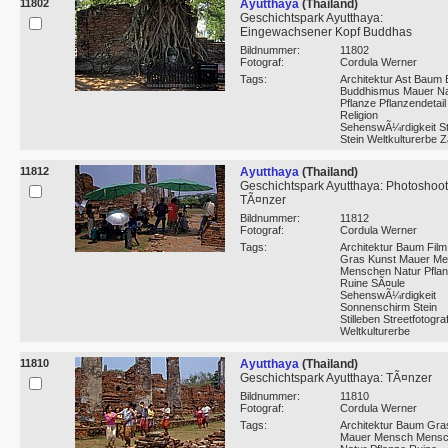
11802
Ayutthaya
(Thailand)
Geschichtspark Ayutthaya:
Eingewachsener Kopf Buddhas
Bildnummer:
11802
Fotograf:
Cordula Werner
Tags:
Architektur Ast Baum B
Buddhismus Mauer Na
Pflanze Pflanzendetail
Religion
SehenswÃ¼rdigkeit 
Stein Weltkulturerbe 
11812
Ayutthaya
(Thailand)
Geschichtspark Ayutthaya: Photoshoot
TÃ¤nzer
Bildnummer:
11812
Fotograf:
Cordula Werner
Tags:
Architektur Baum Film
Gras Kunst Mauer M
Menschen Natur Pfla
Ruine SÃ¤ule
SehenswÃ¼rdigkeit
Sonnenschirm Stein
Stilleben Streetfotograf
Weltkulturerbe
11810
Ayutthaya
(Thailand)
Geschichtspark Ayutthaya: TÃ¤nzer
Bildnummer:
11810
Fotograf:
Cordula Werner
Tags:
Architektur Baum Gra
Mauer Mensch Mens