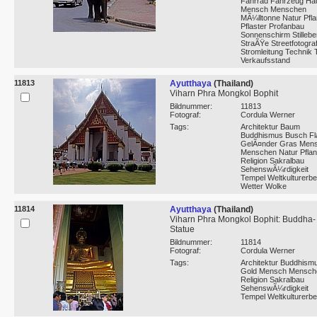
Fahrrad Fahrzeug Ha
Mensch Menschen
MÃ¼lltonne Natur Pfl
Pflaster Profanbau
Sonnenschirm Stillebe
StraÃŸe Streetfotograf
Stromleitung Technik 
Verkaufsstand
11813
Ayutthaya
(Thailand)
Viharn Phra Mongkol Bophit
Bildnummer:
11813
Fotograf:
Cordula Werner
Tags:
Architektur Baum
Buddhismus Busch Fl
GelÃ¤nder Gras Men
Menschen Natur Pfla
Religion Sakralbau
SehenswÃ¼rdigkeit
Tempel Weltkulturerbe
Wetter Wolke
11814
Ayutthaya
(Thailand)
Viharn Phra Mongkol Bophit: Buddha-
Statue
Bildnummer:
11814
Fotograf:
Cordula Werner
Tags:
Architektur Buddhism
Gold Mensch Mensch
Religion Sakralbau
SehenswÃ¼rdigkeit
Tempel Weltkulturerbe