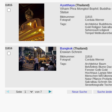
11815
Ayutthaya
(Thailand)
Viharn Phra Mongkol Bophit: Buddha-
Statue
Bildnummer:
11815
Fotograf:
Cordula Werner
Tags:
Architektur Buddhism
Gold Religion Sakralb
SehenswÃ¼rdigkeit
Tempel Weltkulturerbe
11816
Bangkok
(Thailand)
Erawan-Schrein
Bildnummer:
11816
Fotograf:
Cordula Werner
Tags:
Architektur Baum
BehÃ¤ltnis Blume Dac
Fenster Gelb Gold
Hochhaus Lampe Me
Menschen MÃ¼lltonn
Natur Pflanze Profan
Sakralbau Schrein St
Streetfotografie Techn
Seite
von 7
Neue Suche
Suche ände