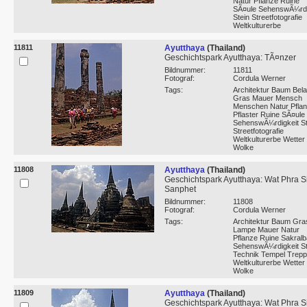
Natur Pflanze Ruine
SÃ¤ule SehenswÃ¼rdi
Stein Streetfotografie
Weltkulturerbe
11811
Ayutthaya
(Thailand)
Geschichtspark Ayutthaya: TÃ¤nzer
Bildnummer:
11811
Fotograf:
Cordula Werner
Tags:
Architektur Baum Bel
Gras Mauer Mensch
Menschen Natur Pfla
Pflaster Ruine SÃ¤ule
SehenswÃ¼rdigkeit St
Streetfotografie
Weltkulturerbe Wetter
Wolke
11808
Ayutthaya
(Thailand)
Geschichtspark Ayutthaya: Wat Phra S
Sanphet
Bildnummer:
11808
Fotograf:
Cordula Werner
Tags:
Architektur Baum Gra
Lampe Mauer Natur
Pflanze Ruine Sakral
SehenswÃ¼rdigkeit St
Technik Tempel Trep
Weltkulturerbe Wetter
Wolke
11809
Ayutthaya
(Thailand)
Geschichtspark Ayutthaya: Wat Phra S