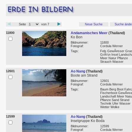
Seite
von 7
Neue Suche
Suche ände
11800
Andamanisches Meer
(Thailand)
Ko Bon
Bildnummer:
11800
Fotograf:
Cordula Werner
Tags:
Fels GewÃ¤sser Gra
GrÃ¼n Insel Landscha
Meer Natur Pflanze
Strauch Wasser
12601
Ao Nang
(Thailand)
Boote am Strand
Bildnummer:
12601
Fotograf:
Cordula Werner
Tags:
Baum Berg Boot Fahr
Fischerboot GewÃ¤ss
Landschaft Meer Natu
Pflanze Sand Strand
Technik Ufer Wasser
Wetter Wolke
12599
Ao Nang
(Thailand)
Inselgruppe Ko Boda
Bildnummer:
12599
Fotograf:
Cordula Werner