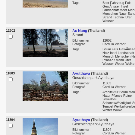
Tags:
Boot Fahrzeug Fels
GewÃ¤sser Insel
Landschaft Meer Men
Menschen Natur San
Strand Technik Ufer
Wasser
12602
Ao Nang
(Thailand)
Strand
Bildnummer:
12602
Fotograf:
Cordula Werner
Tags:
Baum Fels GewÃ¤sse
Holz Insel Landschaft
Mensch Menschen Na
Pflanze Strand Ufer
Wasser Wetter Wolke
11803
Ayutthaya
(Thailand)
Geschichtspark Ayutthaya
Bildnummer:
11803
Fotograf:
Cordula Werner
Tags:
Architektur Baum Mau
Natur Pflanze Ruine
Sakralbau
SehenswÃ¼rdigkeit St
Tempel Weltkulturerbe
Wetter Wolke
11804
Ayutthaya
(Thailand)
Geschichtspark Ayutthaya
Bildnummer:
11804
Fotograf:
Cordula Werner