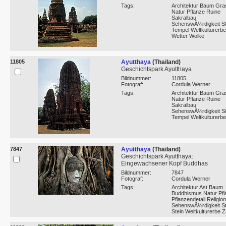
Tags:
Architektur Baum Gra
Natur Pflanze Ruine
Sakralbau
SehenswÃ¼rdigkeit St
Tempel Weltkulturerbe
Wetter Wolke
11805
Ayutthaya
(Thailand)
Geschichtspark Ayutthaya
Bildnummer:
11805
Fotograf:
Cordula Werner
Tags:
Architektur Baum Gra
Natur Pflanze Ruine
Sakralbau
SehenswÃ¼rdigkeit St
Tempel Weltkulturerbe
7847
Ayutthaya
(Thailand)
Geschichtspark Ayutthaya:
Eingewachsener Kopf Buddhas
Bildnummer:
7847
Fotograf:
Cordula Werner
Tags:
Architektur Ast Baum
Buddhismus Natur Pfl
Pflanzendetail Religion
SehenswÃ¼rdigkeit 
Stein Weltkulturerbe 