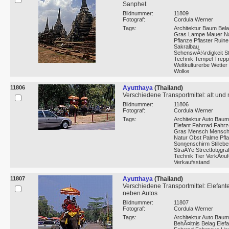
Sanphet
Bildnummer:
11809
Fotograf:
Cordula Werner
Tags:
Architektur Baum Bel
Gras Lampe Mauer Na
Pflanze Pflaster Ruine
Sakralbau
SehenswÃ¼rdigkeit St
Technik Tempel Trep
Weltkulturerbe Wetter
Wolke
11806
Ayutthaya
(Thailand)
Verschiedene Transportmittel: alt und
Bildnummer:
11806
Fotograf:
Cordula Werner
Tags:
Architektur Auto Baum
Elefant Fahrrad Fahr
Gras Mensch Mensc
Natur Obst Palme Pfl
Sonnenschirm Stillebe
StraÃŸe Streetfotograf
Technik Tier VerkÃ¤uf
Verkaufsstand
11807
Ayutthaya
(Thailand)
Verschiedene Transportmittel: Elefant
neben Autos
Bildnummer:
11807
Fotograf:
Cordula Werner
Tags:
Architektur Auto Baum
BehÃ¤ltnis Belag Elefa