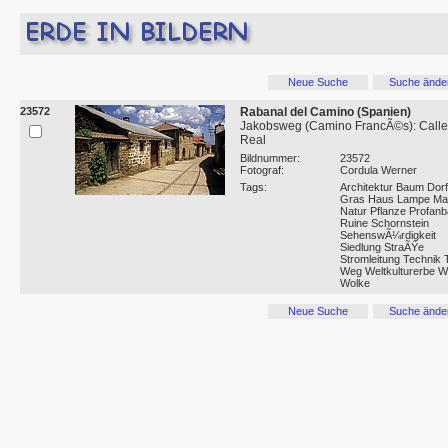
Neue Suche
Suche ände
23572
Rabanal del Camino (Spanien)
Jakobsweg (Camino FrancÃ©s): Calle
Real
Bildnummer:
23572
Fotograf:
Cordula Werner
Tags:
Architektur Baum Dorf
Gras Haus Lampe Ma
Natur Pflanze Profan
Ruine Schornstein
SehenswÃ¼rdigkeit
Siedlung StraÃŸe
Stromleitung Technik
Weg Weltkulturerbe W
Wolke
Neue Suche
Suche ände