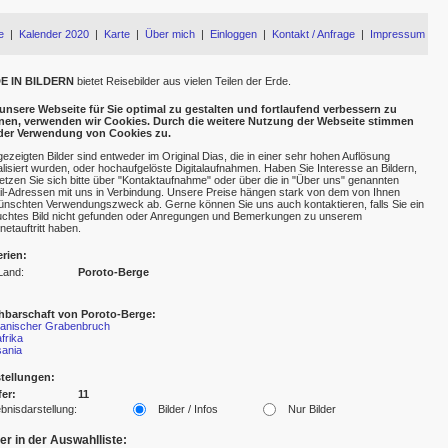
e
|
Kalender 2020
|
Karte
|
Über mich
|
Einloggen
|
Kontakt / Anfrage
|
Impressum
E IN BILDERN
bietet Reisebilder aus vielen Teilen der Erde.
nsere Webseite für Sie optimal zu gestalten und fortlaufend verbessern zu
nen, verwenden wir Cookies. Durch die weitere Nutzung der Webseite stimmen
 der Verwendung von Cookies zu.
gezeigten Bilder sind entweder im Original Dias, die in einer sehr hohen Auflösung
talisiert wurden, oder hochaufgelöste Digitalaufnahmen. Haben Sie Interesse an Bildern,
etzen Sie sich bitte über "Kontaktaufnahme" oder über die in "Über uns" genannten
l-Adressen mit uns in Verbindung. Unsere Preise hängen stark von dem von Ihnen
nschten Verwendungszweck ab. Gerne können Sie uns auch kontaktieren, falls Sie ein
chtes Bild nicht gefunden oder Anregungen und Bemerkungen zu unserem
rnetauftritt haben.
erien:
Land:
Poroto-Berge
hbarschaft von Poroto-Berge:
kanischer Grabenbruch
frika
ania
tellungen:
fer:
11
bnisdarstellung:
Bilder / Infos
Nur Bilder
der in der Auswahlliste: