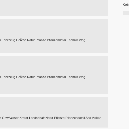
Kei
h Fahrzeug GrÃ¼n Natur Pflanze Pflanzendetail Technik Weg
h Fahrzeug GrÃ¼n Natur Pflanze Pflanzendetail Technik Weg
h GewÃ¤sser Krater Landschaft Natur Pflanze Pflanzendetail See Vulkan