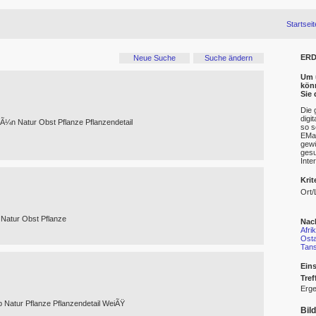
Startseit
ERD
Neue Suche
Suche ändern
Um u
kön
Sie
Die 
digi
Ã¼n Natur Obst Pflanze Pflanzendetail
so s
EMai
gewü
gesu
Inte
Krit
Ort/
atur Obst Pflanze
Nac
Afri
Osta
Tans
Eins
Tref
Erge
 Natur Pflanze Pflanzendetail WeiÃŸ
Bil