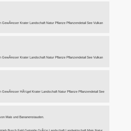
h GewÃ¤sser Krater Landschaft Natur Pflanze Pflanzendetail See Vulkan
h GewÃ¤sser Krater Landschaft Natur Pflanze Pflanzendetail See Vulkan
h GewÃ¤sser HÃ¼gel Krater Landschaft Natur Pflanze Pflanzendetail See
von Mais und Bananenstauden.
rieb Busch Feld Getreide GrÃ¼n Landschaft Landwirtschaft Mais Natur