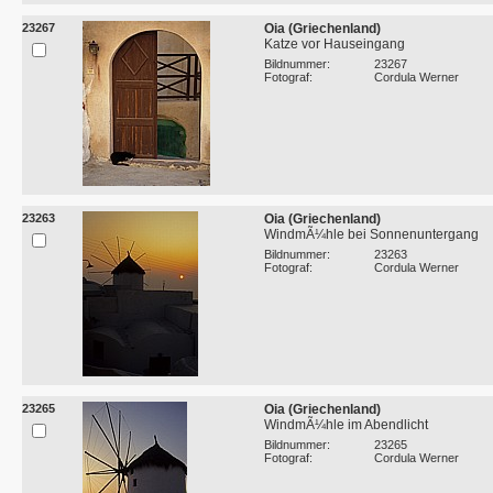
23267
Oia (Griechenland)
Katze vor Hauseingang
Bildnummer:
23267
Fotograf:
Cordula Werner
23263
Oia (Griechenland)
WindmÃ¼hle bei Sonnenuntergang
Bildnummer:
23263
Fotograf:
Cordula Werner
23265
Oia (Griechenland)
WindmÃ¼hle im Abendlicht
Bildnummer:
23265
Fotograf:
Cordula Werner