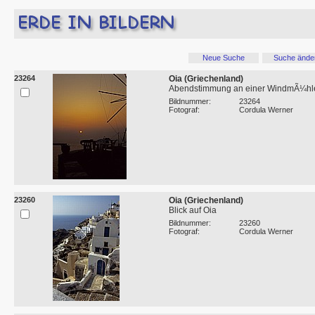
Neue Suche
Suche ände
23264
Oia (Griechenland)
Abendstimmung an einer WindmÃ¼hl
Bildnummer:
23264
Fotograf:
Cordula Werner
23260
Oia (Griechenland)
Blick auf Oia
Bildnummer:
23260
Fotograf:
Cordula Werner