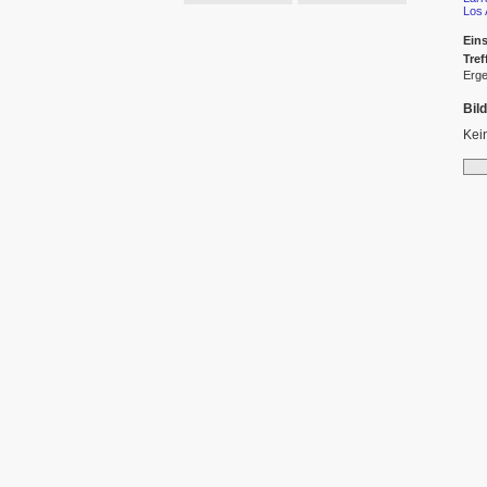
Los 
Eins
Tref
Erge
Bil
Kei