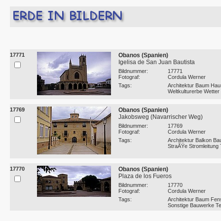
17771
Obanos (Spanien)
Igelisa de San Juan Bautista
Bildnummer:
17771
Fotograf:
Cordula Werner
Tags:
Architektur Baum Hau
Weltkulturerbe Wetter
17769
Obanos (Spanien)
Jakobsweg (Navarrischer Weg)
Bildnummer:
17769
Fotograf:
Cordula Werner
Tags:
Architektur Balkon B
StraÃŸe Stromleitung 
17770
Obanos (Spanien)
Plaza de los Fueros
Bildnummer:
17770
Fotograf:
Cordula Werner
Tags:
Architektur Baum Fen
Sonstige Bauwerke Te