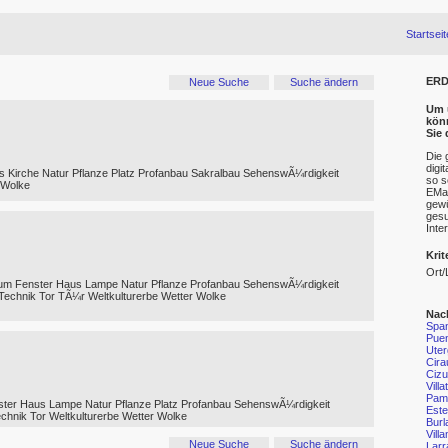
Startseit
ERD
Neue Suche
Suche ändern
Um u
kön
Sie
Die 
digi
s Kirche Natur Pflanze Platz Profanbau Sakralbau SehenswÃ¼rdigkeit
so s
 Wolke
EMai
gewü
gesu
Inte
Krit
Ort/
aum Fenster Haus Lampe Natur Pflanze Profanbau SehenswÃ¼rdigkeit
Technik Tor TÃ¼r Weltkulturerbe Wetter Wolke
Nac
Spa
Puen
Uter
Cira
Cizu
Villa
Pam
ster Haus Lampe Natur Pflanze Platz Profanbau SehenswÃ¼rdigkeit
Este
chnik Tor Weltkulturerbe Wetter Wolke
Burl
Vill
Neue Suche
Suche ändern
Lar