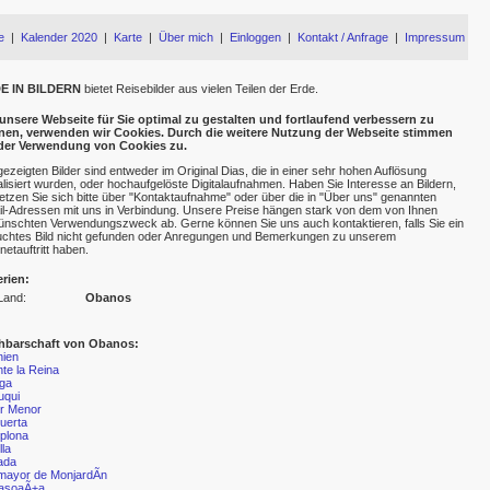
e
|
Kalender 2020
|
Karte
|
Über mich
|
Einloggen
|
Kontakt / Anfrage
|
Impressum
E IN BILDERN
bietet Reisebilder aus vielen Teilen der Erde.
nsere Webseite für Sie optimal zu gestalten und fortlaufend verbessern zu
nen, verwenden wir Cookies. Durch die weitere Nutzung der Webseite stimmen
 der Verwendung von Cookies zu.
gezeigten Bilder sind entweder im Original Dias, die in einer sehr hohen Auflösung
talisiert wurden, oder hochaufgelöste Digitalaufnahmen. Haben Sie Interesse an Bildern,
etzen Sie sich bitte über "Kontaktaufnahme" oder über die in "Über uns" genannten
l-Adressen mit uns in Verbindung. Unsere Preise hängen stark von dem von Ihnen
nschten Verwendungszweck ab. Gerne können Sie uns auch kontaktieren, falls Sie ein
chtes Bild nicht gefunden oder Anregungen und Bemerkungen zu unserem
rnetauftritt haben.
erien:
Land:
Obanos
hbarschaft von Obanos:
nien
te la Reina
ga
uqui
r Menor
tuerta
plona
lla
ada
amayor de MonjardÃ­n
rasoaÃ±a