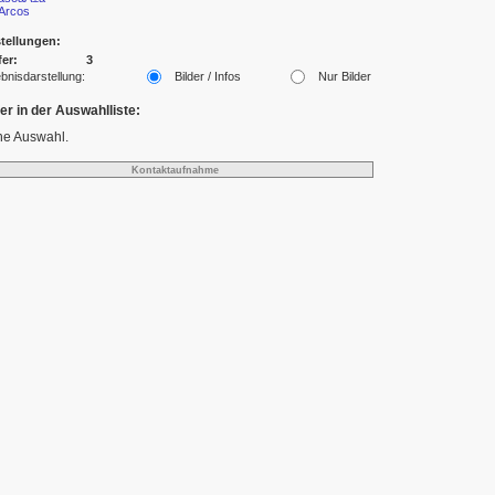
Arcos
tellungen:
fer:
3
bnisdarstellung:
Bilder / Infos
Nur Bilder
der in der Auswahlliste:
ne Auswahl.
Kontaktaufnahme