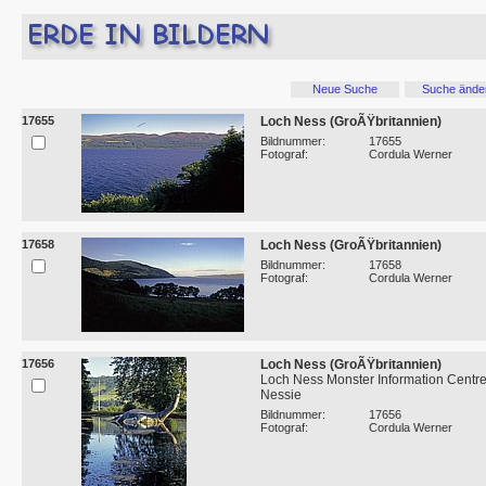
Neue Suche
Suche ände
17655
Loch Ness (GroÃŸbritannien)
Bildnummer:
17655
Fotograf:
Cordula Werner
17658
Loch Ness (GroÃŸbritannien)
Bildnummer:
17658
Fotograf:
Cordula Werner
17656
Loch Ness (GroÃŸbritannien)
Loch Ness Monster Information Centre
Nessie
Bildnummer:
17656
Fotograf:
Cordula Werner