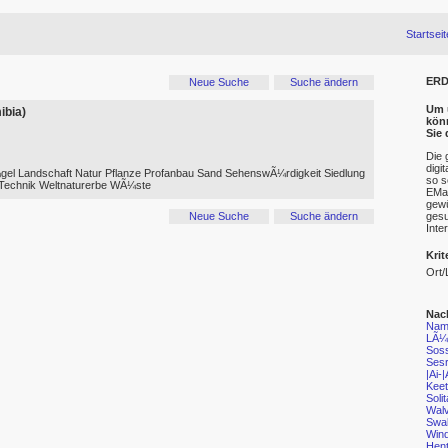
Startseit
ERD
Neue Suche
Suche ändern
Um u
bia)
kön
Sie
Die 
digi
gel Landschaft Natur Pflanze Profanbau Sand SehenswÃ¼rdigkeit Siedlung
so s
 Technik Weltnaturerbe WÃ¼ste
EMai
gewü
gesu
Neue Suche
Suche ändern
Inte
Krit
Ort/
Nac
Nam
LÃ¼d
Soss
Ses
|Ai-
Kee
Solit
Walv
Swa
Win
Hent