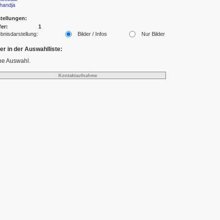
handja
tellungen:
fer:
1
bnisdarstellung:
Bilder / Infos
Nur Bilder
der in der Auswahlliste:
ne Auswahl.
Kontaktaufnahme