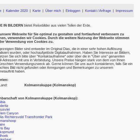
e
|
Kalender 2020
|
Karte
|
Über mich
|
Einloggen
|
Kontakt / Anfrage
|
Impressum
E IN BILDERN
bietet Reisebilder aus vielen Teilen der Erde.
nsere Webseite für Sie optimal zu gestalten und fortlaufend verbessern zu
nen, verwenden wir Cookies. Durch die weitere Nutzung der Webseite stimmen
 der Verwendung von Cookies zu.
gezeigten Bilder sind entweder im Original Dias, die in einer sehr hohen Auflösung
talisiert wurden, oder hochaufgelöste Digitalaufnahmen. Haben Sie Interesse an Bildern,
etzen Sie sich bitte über "Kontaktaufnahme" oder über die in "Über uns" genannten
l-Adressen mit uns in Verbindung. Unsere Preise hängen stark von dem von Ihnen
nschten Verwendungszweck ab. Gerne können Sie uns auch kontaktieren, falls Sie ein
chtes Bild nicht gefunden oder Anregungen und Bemerkungen zu unserem
rnetauftritt haben.
erien:
Land:
Kolmannskuppe (Kolmanskop)
hbarschaft von Kolmannskuppe (Kolmanskop):
ibia
eritz
usvlei
riem Canyon
|Ais Richtersveld Transfrontier Park
tmanshoop
aire
is Bay
kopmund
dhoek
iesbaai