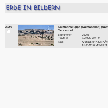
25906
Kolmannskuppe (Kolmanskop) (Nami
Geisterstadt
Bildnummer:
25906
Fotograf:
Cordula Werner
Tags:
Architektur Haus HÃ¼
StraÃŸe Stromleitung