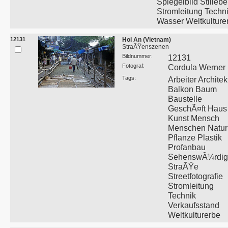
Spiegelbild Stilleb
Stromleitung Techn
Wasser Weltkulture
12131
Hoi An (Vietnam)
StraÃŸenszenen
Bildnummer:
12131
Fotograf:
Cordula Werner
Tags:
Arbeiter Architek
Balkon Baum
Baustelle
GeschÃ¤ft Haus
Kunst Mensch
Menschen Natur
Pflanze Plastik
Profanbau
SehenswÃ¼rdigk
StraÃŸe
Streetfotografie
Stromleitung
Technik
Verkaufsstand
Weltkulturerbe