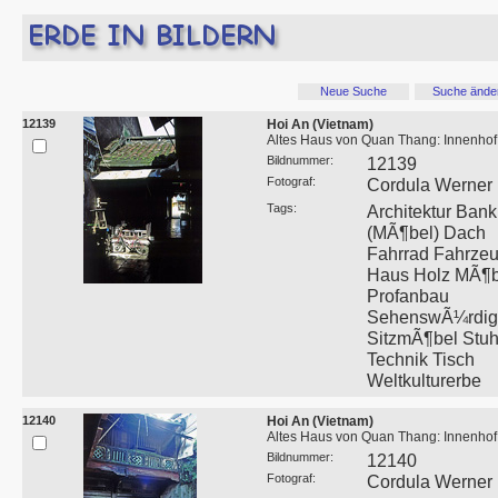
Neue Suche
Suche ände
12139
Hoi An (Vietnam)
Altes Haus von Quan Thang: Innenhof
Bildnummer:
12139
Fotograf:
Cordula Werner
Tags:
Architektur Bank
(MÃ¶bel) Dach
Fahrrad Fahrze
Haus Holz MÃ¶b
Profanbau
SehenswÃ¼rdigk
SitzmÃ¶bel Stuh
Technik Tisch
Weltkulturerbe
12140
Hoi An (Vietnam)
Altes Haus von Quan Thang: Innenhof
Bildnummer:
12140
Fotograf:
Cordula Werner