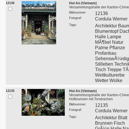
12136
Hoi An (Vietnam)
Versammlungshalle der Kanton-Chin
Bildnummer:
12136
Fotograf:
Cordula Werner
Tags:
Architektur Bau
Blumentopf Dac
Halle Lampe
MÃ¶bel Natur
Palme Pflanze
Profanbau
SehenswÃ¼rdigk
Stilleben Techni
Tisch Treppe T
Weltkulturerbe
Wetter Wolke
12135
Hoi An (Vietnam)
Versammlungshalle der Kanton-Chine
Hofbrunnen mit Tondrachen
Bildnummer:
12135
Fotograf:
Cordula Werner
Tags:
Architektur Blatt
Brunnen Fisch
GrÃ¼n Halle Na