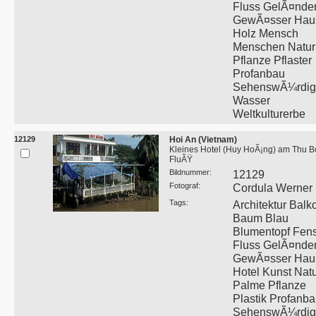
Fluss GelÃ¤nde
GewÃ¤sser Hau
Holz Mensch
Menschen Natur
Pflanze Pflaster
Profanbau
SehenswÃ¼rdigk
Wasser
Weltkulturerbe
12129
Hoi An (Vietnam)
Kleines Hotel (Huy HoÃ¡ng) am Thu B
FluÃŸ
Bildnummer:
12129
Fotograf:
Cordula Werner
Tags:
Architektur Balk
Baum Blau
Blumentopf Fens
Fluss GelÃ¤nde
GewÃ¤sser Hau
Hotel Kunst Nat
Palme Pflanze
Plastik Profanb
SehenswÃ¼rdigk