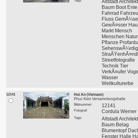
Tags:
Altstadt Architek
Baum Boot Ente
Fahrrad Fahrze
Fluss GemÃ¼se
GewÃ¤sser Hau
Markt Mensch
Menschen Natur
Pflanze Profanb
SehenswÃ¼rdigk
StraÃŸenhÃ¤ndl
Streetfotografie
Technik Tier
VerkÃ¤ufer Voge
Wasser
Weltkulturerbe
12141
Hoi An (Vietnam)
Phuc Kien Versammlungshalle
Bildnummer:
12141
Fotograf:
Cordula Werner
Tags:
Altstadt Architek
Baum Belag
Blumentopf Dac
Fenster Halle H