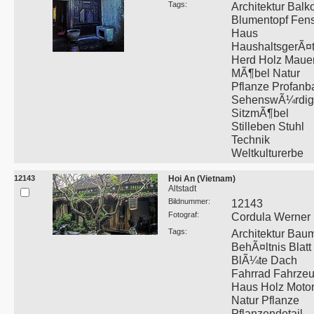
Tags:
Architektur Balk
Blumentopf Fens
Haus
HaushaltsgerÃ¤
Herd Holz Maue
MÃ¶bel Natur
Pflanze Profanb
SehenswÃ¼rdigk
SitzmÃ¶bel
Stilleben Stuhl
Technik
Weltkulturerbe
12143
Hoi An (Vietnam)
Altstadt
Bildnummer:
12143
Fotograf:
Cordula Werner
Tags:
Architektur Bau
BehÃ¤ltnis Blatt
BlÃ¼te Dach
Fahrrad Fahrze
Haus Holz Moto
Natur Pflanze
Pflanzendetail