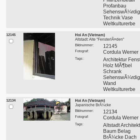
Profanbau
SehenswÃ¼rdigk
Technik Vase
Weltkulturerbe
12145
Hoi An (Vietnam)
Altstadt: Alte "FensterlÃ¤den"
Bildnummer:
12145
Fotograf:
Cordula Werner
Tags:
Architektur Fens
Holz MÃ¶bel
Schrank
SehenswÃ¼rdigk
Wand
Weltkulturerbe
12134
Hoi An (Vietnam)
Japanische BrÃ¼cke
Bildnummer:
12134
Fotograf:
Cordula Werner
Tags:
Altstadt Architek
Baum Belag
BrÃ¼cke Dach