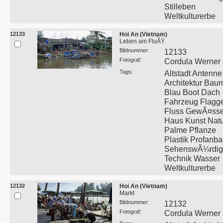
Stilleben
Weltkulturerbe
12133
Hoi An (Vietnam)
Leben am FluÃŸ
Bildnummer:
12133
Fotograf:
Cordula Werner
Tags:
Altstadt Antenne
Architektur Bau
Blau Boot Dach
Fahrzeug Flagg
Fluss GewÃ¤sse
Haus Kunst Nat
Palme Pflanze
Plastik Profanb
SehenswÃ¼rdigk
Technik Wasser
Weltkulturerbe
12132
Hoi An (Vietnam)
Markt
Bildnummer:
12132
Fotograf:
Cordula Werner