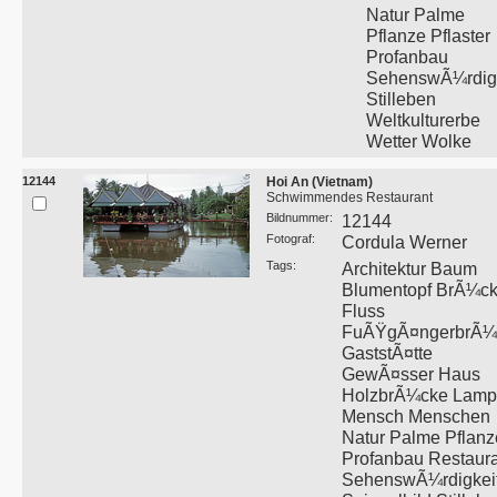
Natur Palme
Pflanze Pflaster
Profanbau
SehenswÃ¼rdigk
Stilleben
Weltkulturerbe
Wetter Wolke
12144
Hoi An (Vietnam)
Schwimmendes Restaurant
Bildnummer:
12144
Fotograf:
Cordula Werner
Tags:
Architektur Baum
Blumentopf BrÃ¼c
Fluss
FuÃŸgÃ¤ngerbrÃ¼
GaststÃ¤tte
GewÃ¤sser Haus
HolzbrÃ¼cke Lam
Mensch Menschen
Natur Palme Pflanz
Profanbau Restaur
SehenswÃ¼rdigkei