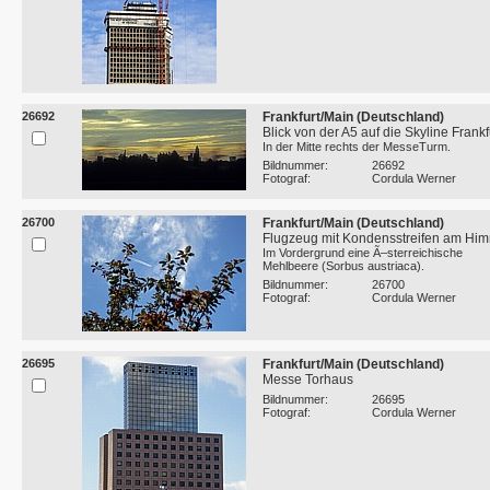
26692
Frankfurt/Main (Deutschland)
Blick von der A5 auf die Skyline Frankf
In der Mitte rechts der MesseTurm.
Bildnummer:
26692
Fotograf:
Cordula Werner
26700
Frankfurt/Main (Deutschland)
Flugzeug mit Kondensstreifen am Hi
Im Vordergrund eine Ã–sterreichische
Mehlbeere (Sorbus austriaca).
Bildnummer:
26700
Fotograf:
Cordula Werner
26695
Frankfurt/Main (Deutschland)
Messe Torhaus
Bildnummer:
26695
Fotograf:
Cordula Werner