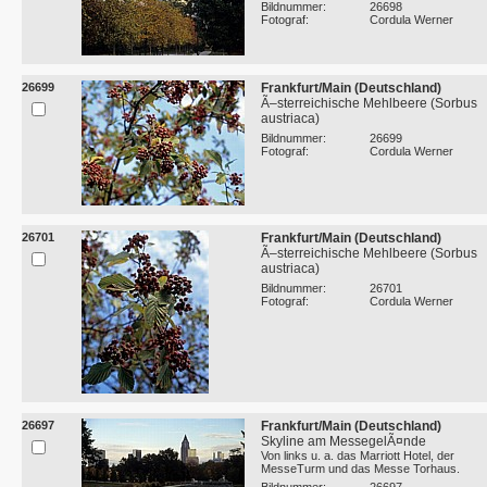
Bildnummer:
26698
Fotograf:
Cordula Werner
26699
Frankfurt/Main (Deutschland)
Ã–sterreichische Mehlbeere (Sorbus
austriaca)
Bildnummer:
26699
Fotograf:
Cordula Werner
26701
Frankfurt/Main (Deutschland)
Ã–sterreichische Mehlbeere (Sorbus
austriaca)
Bildnummer:
26701
Fotograf:
Cordula Werner
26697
Frankfurt/Main (Deutschland)
Skyline am MessegelÃ¤nde
Von links u. a. das Marriott Hotel, der
MesseTurm und das Messe Torhaus.