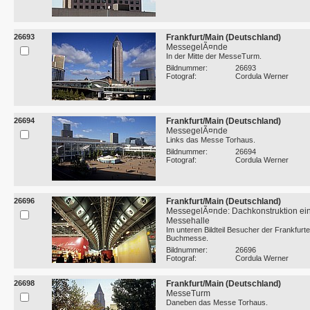
26693
Frankfurt/Main (Deutschland)
MessegelÃ¤nde
In der Mitte der MesseTurm.
Bildnummer:
26693
Fotograf:
Cordula Werner
26694
Frankfurt/Main (Deutschland)
MessegelÃ¤nde
Links das Messe Torhaus.
Bildnummer:
26694
Fotograf:
Cordula Werner
26696
Frankfurt/Main (Deutschland)
MessegelÃ¤nde: Dachkonstruktion ei
Messehalle
Im unteren Bildteil Besucher der Frankfurte
Buchmesse.
Bildnummer:
26696
Fotograf:
Cordula Werner
26698
Frankfurt/Main (Deutschland)
MesseTurm
Daneben das Messe Torhaus.