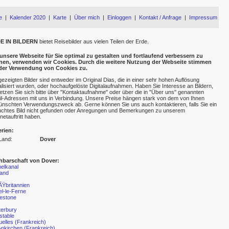
e
|
Kalender 2020
|
Karte
|
Über mich
|
Einloggen
|
Kontakt / Anfrage
|
Impressum
E IN BILDERN
bietet Reisebilder aus vielen Teilen der Erde.
nsere Webseite für Sie optimal zu gestalten und fortlaufend verbessern zu
nen, verwenden wir Cookies. Durch die weitere Nutzung der Webseite stimmen
 der Verwendung von Cookies zu.
gezeigten Bilder sind entweder im Original Dias, die in einer sehr hohen Auflösung
talisiert wurden, oder hochaufgelöste Digitalaufnahmen. Haben Sie Interesse an Bildern,
etzen Sie sich bitte über "Kontaktaufnahme" oder über die in "Über uns" genannten
l-Adressen mit uns in Verbindung. Unsere Preise hängen stark von dem von Ihnen
nschten Verwendungszweck ab. Gerne können Sie uns auch kontaktieren, falls Sie ein
chtes Bild nicht gefunden oder Anregungen und Bemerkungen zu unserem
rnetauftritt haben.
erien:
Land:
Dover
hbarschaft von Dover:
elkanal
land
Ÿbritannien
l-le-Ferne
estone
erbury
stable
elles (Frankreich)
kirchen (Frankreich)