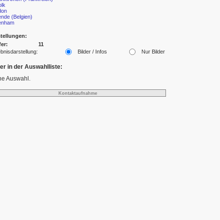
olk
don
nde (Belgien)
enham
tellungen:
fer:
11
bnisdarstellung:
Bilder / Infos
Nur Bilder
der in der Auswahlliste:
ne Auswahl.
Kontaktaufnahme