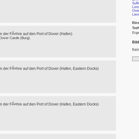
Suff
Lon
Oste
Lav
Eins
Tref
Erge
n der FÃ¤hre auf den Port of Dover (Hafen)
 Dover Castle (Burg).
Bil
Kei
n der FÃ¤hre auf den Port of Dover (Hafen, Eastern Docks)
n der FÃ¤hre auf den Port of Dover (Hafen, Eastern Docks)