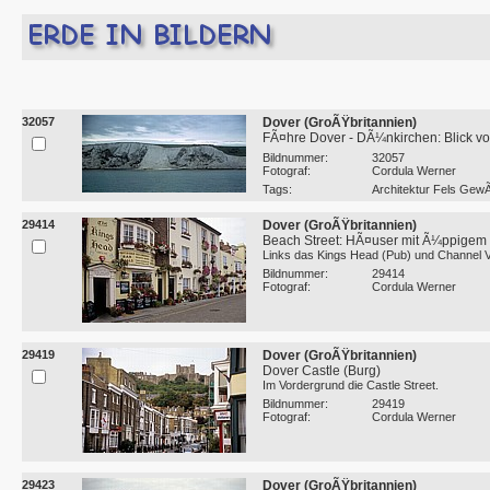
32057
Dover (GroÃŸbritannien)
FÃ¤hre Dover - DÃ¼nkirchen: Blick von
Bildnummer:
32057
Fotograf:
Cordula Werner
Tags:
Architektur Fels Ge
29414
Dover (GroÃŸbritannien)
Beach Street: HÃ¤user mit Ã¼ppige
Links das Kings Head (Pub) und Channel 
Bildnummer:
29414
Fotograf:
Cordula Werner
29419
Dover (GroÃŸbritannien)
Dover Castle (Burg)
Im Vordergrund die Castle Street.
Bildnummer:
29419
Fotograf:
Cordula Werner
29423
Dover (GroÃŸbritannien)