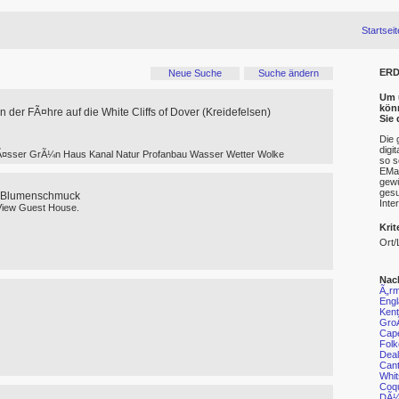
Startseit
ERD
Neue Suche
Suche ändern
Um u
kön
 der FÃ¤hre auf die White Cliffs of Dover (Kreidefelsen)
Sie
Die 
digi
wÃ¤sser GrÃ¼n Haus Kanal Natur Profanbau Wasser Wetter Wolke
so s
EMai
gewü
gesu
m Blumenschmuck
Inte
View Guest House.
Krit
Ort/
Nac
Ã„rm
Eng
Kent
GroÃ
Cape
Folk
Deal
Cant
Whit
Coqu
DÃ¼n