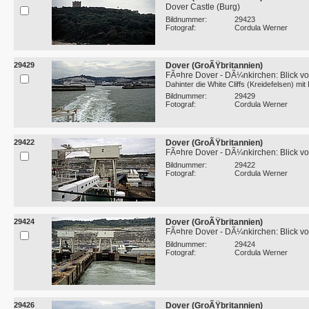
Dover Castle (Burg)
Bildnummer:
29423
Fotograf:
Cordula Werner
29429
Dover (GroÃŸbritannien)
FÃ¤hre Dover - DÃ¼nkirchen: Blick vo
Dahinter die White Cliffs (Kreidefelsen) mit
Bildnummer:
29429
Fotograf:
Cordula Werner
29422
Dover (GroÃŸbritannien)
FÃ¤hre Dover - DÃ¼nkirchen: Blick vo
Bildnummer:
29422
Fotograf:
Cordula Werner
29424
Dover (GroÃŸbritannien)
FÃ¤hre Dover - DÃ¼nkirchen: Blick vo
Bildnummer:
29424
Fotograf:
Cordula Werner
29426
Dover (GroÃŸbritannien)