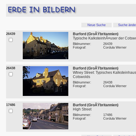
Neue Suche
Suche ände
26439
Burford (GroÃŸbritannien)
Typische KalksteinhÃ¤user der Cotsw
Bildnummer:
26439
Fotograf:
Cordula Werner
26438
Burford (GroÃŸbritannien)
Wtney Street: Typisches Kalksteinhaus
Cotswolds
Bildnummer:
26438
Fotograf:
Cordula Werner
17486
Burford (GroÃŸbritannien)
High Street
Bildnummer:
17486
Fotograf:
Cordula Werner