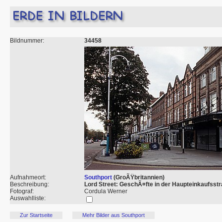
Bildnummer:
34458
Aufnahmeort:
Southport
(GroÃŸbritannien)
Beschreibung:
Lord Street: GeschÃ¤fte in der Haupteinkaufsst
Fotograf:
Cordula Werner
Auswahlliste:
Zur Startseite
Mehr Bilder aus Southport