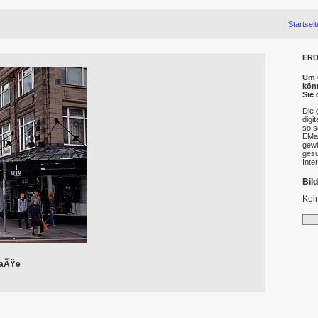
Startseit
ERD
Um u
kön
Sie
Die 
digi
so s
EMai
gewü
gesu
Inte
Bil
Kei
raÃŸe