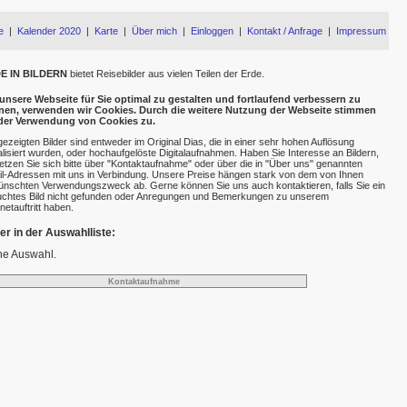
e
|
Kalender 2020
|
Karte
|
Über mich
|
Einloggen
|
Kontakt / Anfrage
|
Impressum
E IN BILDERN
bietet Reisebilder aus vielen Teilen der Erde.
nsere Webseite für Sie optimal zu gestalten und fortlaufend verbessern zu
nen, verwenden wir Cookies. Durch die weitere Nutzung der Webseite stimmen
 der Verwendung von Cookies zu.
gezeigten Bilder sind entweder im Original Dias, die in einer sehr hohen Auflösung
talisiert wurden, oder hochaufgelöste Digitalaufnahmen. Haben Sie Interesse an Bildern,
etzen Sie sich bitte über "Kontaktaufnahme" oder über die in "Über uns" genannten
l-Adressen mit uns in Verbindung. Unsere Preise hängen stark von dem von Ihnen
nschten Verwendungszweck ab. Gerne können Sie uns auch kontaktieren, falls Sie ein
chtes Bild nicht gefunden oder Anregungen und Bemerkungen zu unserem
rnetauftritt haben.
der in der Auswahlliste:
ne Auswahl.
Kontaktaufnahme