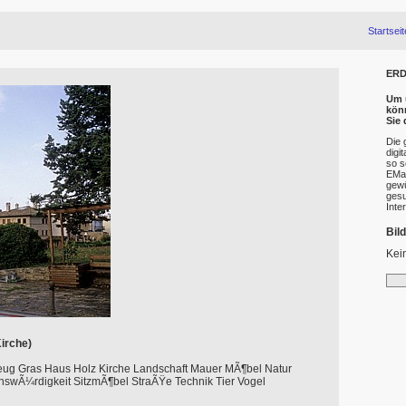
Startseit
ERD
Um u
kön
Sie
Die 
digi
so s
EMai
gewü
gesu
Inte
Bil
Kei
Kirche)
eug Gras Haus Holz Kirche Landschaft Mauer MÃ¶bel Natur
nswÃ¼rdigkeit SitzmÃ¶bel StraÃŸe Technik Tier Vogel