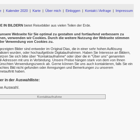
e
|
Kalender 2020
|
Karte
|
Über mich
|
Einloggen
|
Kontakt / Anfrage
|
Impressum
E IN BILDERN
bietet Reisebilder aus vielen Teilen der Erde.
nsere Webseite für Sie optimal zu gestalten und fortlaufend verbessern zu
nen, verwenden wir Cookies. Durch die weitere Nutzung der Webseite stimmen
 der Verwendung von Cookies zu.
gezeigten Bilder sind entweder im Original Dias, die in einer sehr hohen Auflösung
talisiert wurden, oder hochaufgelöste Digitalaufnahmen. Haben Sie Interesse an Bildern,
etzen Sie sich bitte über "Kontaktaufnahme" oder über die in "Über uns" genannten
l-Adressen mit uns in Verbindung. Unsere Preise hängen stark von dem von Ihnen
nschten Verwendungszweck ab. Gerne können Sie uns auch kontaktieren, falls Sie ein
chtes Bild nicht gefunden oder Anregungen und Bemerkungen zu unserem
rnetauftritt haben.
der in der Auswahlliste:
ne Auswahl.
Kontaktaufnahme